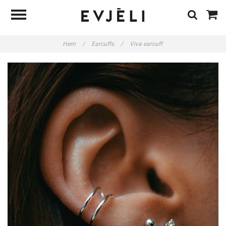
Hem
/
Earcuffs
/
Viva earcuff