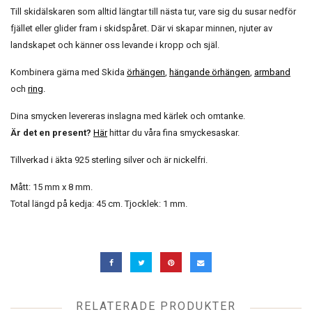
Till skidälskaren som alltid längtar till nästa tur, vare sig du susar nedför
fjället eller glider fram i skidspåret. Där vi skapar minnen, njuter av
landskapet och känner oss levande i kropp och själ.
Kombinera gärna med Skida
örhängen
,
hängande örhängen
,
armband
och
ring
.
Dina smycken levereras inslagna med kärlek och omtanke.
Är det en present?
Här
hittar du våra fina smyckesaskar.
Tillverkad i äkta 925 sterling silver och är nickelfri.
Mått: 15 mm x 8 mm.
Total längd på kedja: 45 cm. Tjocklek: 1 mm.
RELATERADE PRODUKTER