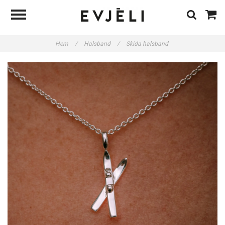
Hem
/
Halsband
/
Skida halsband