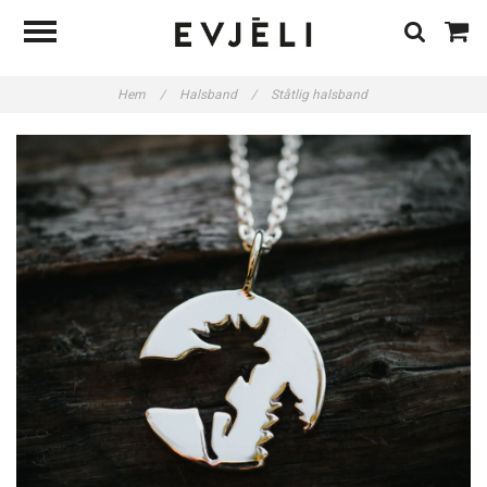
Hem
/
Halsband
/
Ståtlig halsband