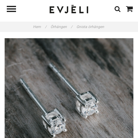
Hem
/
Örhängen
/
Gnista örhängen