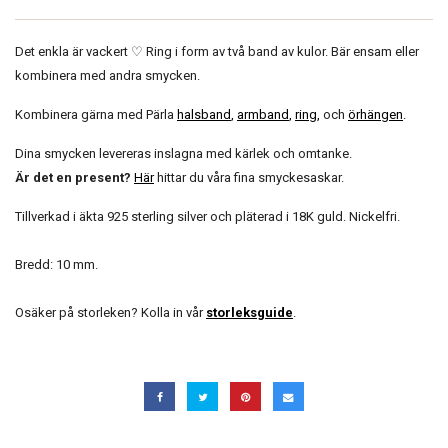
Det enkla är vackert ♡ Ring i form av två band av kulor. Bär ensam eller
kombinera med andra smycken.
Kombinera gärna med Pärla
halsband
,
armband
,
ring
,
och
örhängen
.
Dina smycken levereras inslagna med kärlek och omtanke.
Är det en present?
Här
hittar du våra fina smyckesaskar.
Tillverkad i äkta 925 sterling silver och pläterad i 18K guld. Nickelfri.
Bredd: 10 mm.
Osäker på storleken? Kolla in vår
storleksguide
.