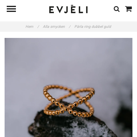
Hem
/
Alla smycken
/
Pärla ring dubbel guld