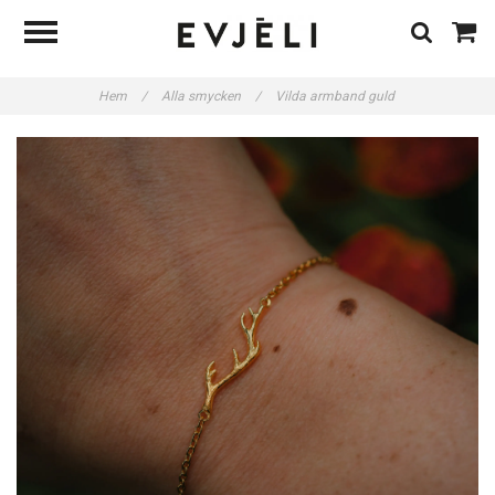
Hem
/
Alla smycken
/
Vilda armband guld