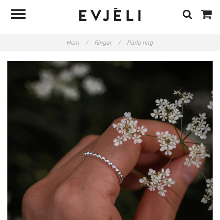
Hem
/
Ringar
/
Pärla ring