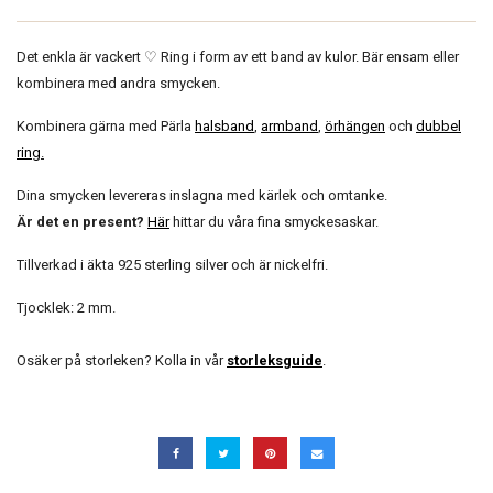
Det enkla är vackert ♡ Ring i form av ett band av kulor. Bär ensam eller
kombinera med andra smycken.
Kombinera gärna med Pärla
halsband
,
armband
,
örhängen
och
dubbel
ring
.
Dina smycken levereras inslagna med kärlek och omtanke.
Är det en present?
Här
hittar du våra fina smyckesaskar.
Tillverkad i äkta 925 sterling silver och är nickelfri.
Tjocklek: 2 mm.
Osäker på storleken? Kolla in vår
storleksguide
.