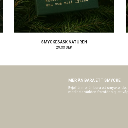
SMYCKESASK NATUREN
29.00 SEK
MER ÄN BARA ETT SMYCKE
Evjéli är mer än bara ett smycke, det
med hela världen framför sig, att våga