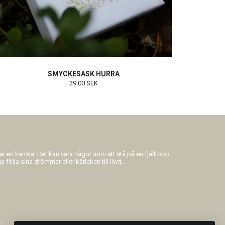
SMYCKESASK HURRA
29.00 SEK
 är en känsla. Det kan vara något som att stå på en fjälltopp
 följa sina drömmar eller kärleken till livet.