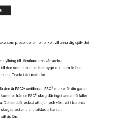
EN
ycke som present eller helt enkelt vill unna dig själv det
en hyllning till Jämtland och vår vackra
till den som älskar sin hembygd och som är lika
kulla. Trycket är i matt röd.
®
å den är FSC® certifierad. FSC
-märket är din garanti
®
s kommer från en FSC
-skog där inget annat trä faller
 Det innebär också att djur- och växtlivet i berörda
skogsarbetarna är utbildade, har rätt
rättvis lön.