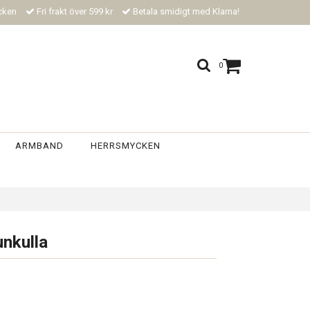
ycken
Fri frakt över 599 kr
Betala smidigt med Klarna!
0
ARMBAND
HERRSMYCKEN
nkulla