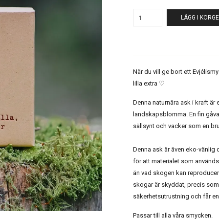
LÄGG I KORG
När du vill ge bort ett Evjélism
lilla extra ♡
Denna naturnära ask i kraft är 
landskapsblomma. En fin gåva 
sällsynt och vacker som en brun
Denna ask är även eko-vänlig d
för att materialet som använd
än vad skogen kan reproducera.
skogar är skyddat, precis som 
säkerhetsutrustning och får en 
Passar till alla våra smycken.