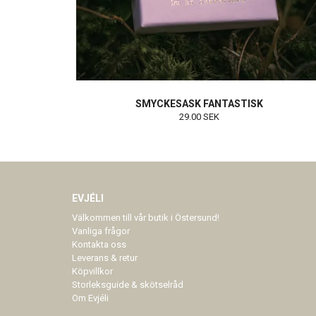
SMYCKESASK FANTASTISK
29.00 SEK
EVJÉLI
Välkommen till vår butik i Östersund!
Vanliga frågor
Kontakta oss
Leverans & retur
Köpvillkor
Storleksguide & skötselråd
Om Evjéli