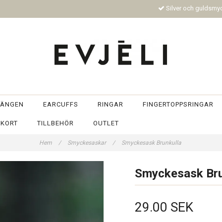
Silver och guldsm
ÄNGEN
EARCUFFS
RINGAR
FINGERTOPPSRINGAR
TKORT
TILLBEHÖR
OUTLET
Hem
/
Smyckesaskar
/
Smyckesask Brunkulla
Smyckesask Bru
29.00 SEK