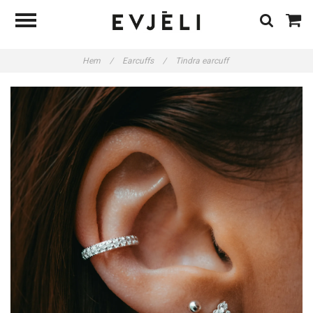
Hem
/
Earcuffs
/
Tindra earcuff