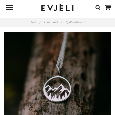
Hem
/
Halsband
/
Fjäll halsband