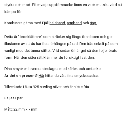
styrka och mod. Efter varje uppförsbacke finns en vacker utsikt värd att
kämpa för.
Kombinera gärna med Fjäll
halsband
,
armband
och
ring
.
Detta är "öronklättrare" som sträcker sig längs örsnibben och ger
illusionen av att du har flera örhängen på rad. Den träs enkelt på som
vanligt med det tunna stiftet. Vrid sedan örhänget så den följer örats
form. När den sitter rätt klämmer du försiktigt fast den.
Dina smycken levereras inslagna med kärlek och omtanke.
Är det en present?
Här
hittar du våra fina smyckesaskar.
Tillverkade i äkta 925 sterling silver och är nickelfria.
Säljes i par.
Mått: 22 mm x 7 mm.