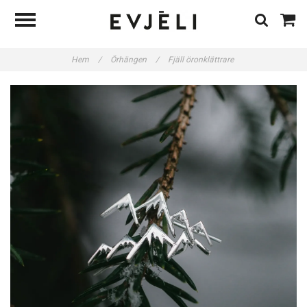
Hem
/
Örhängen
/
Fjäll öronklättrare