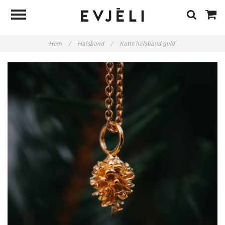
Hem
/
Halsband
/
Kotte halsband guld