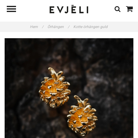
Hem
/
Örhängen
/
Kotte örhängen guld