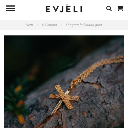
Hem
/
Halsband
/
Längtan halsband guld