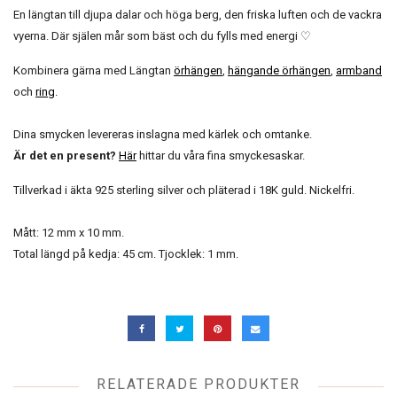
En längtan till djupa dalar och höga berg, den friska luften och de vackra
vyerna. Där själen mår som bäst och du fylls med energi ♡
Kombinera gärna med Längtan
örhängen
,
hängande örhängen
,
armband
och
ring
.
Dina smycken levereras inslagna med kärlek och omtanke.
Är det en present?
Här
hittar du våra fina smyckesaskar.
Tillverkad i äkta 925 sterling silver och pläterad i 18K guld. Nickelfri.
Mått: 12 mm x 10 mm.
Total längd på kedja: 45 cm. Tjocklek: 1 mm.
RELATERADE PRODUKTER