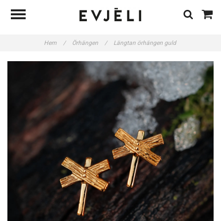
Hem
/
Örhängen
/
Längtan örhängen guld