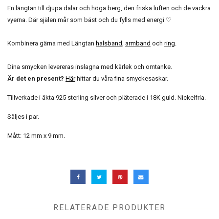
En längtan till djupa dalar och höga berg, den friska luften och de vackra
vyerna. Där själen mår som bäst och du fylls med energi ♡
Kombinera gärna med Längtan
halsband
,
armband
och
ring
.
Dina smycken levereras inslagna med kärlek och omtanke.
Är det en present?
Här
hittar du våra fina smyckesaskar.
Tillverkade i äkta 925 sterling silver och pläterade i 18K guld. Nickelfria.
Säljes i par.
Mått: 12 mm x 9 mm.
RELATERADE PRODUKTER