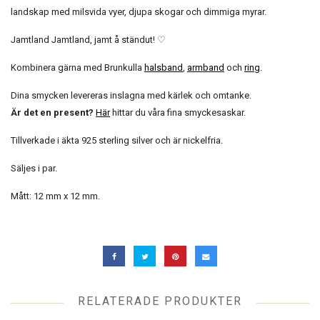
landskap med milsvida vyer, djupa skogar och dimmiga myrar.
Jamtland Jamtland, jamt å ständut! ♡
Kombinera gärna med Brunkulla
halsband
,
armband
och
ring
.
Dina smycken levereras inslagna med kärlek och omtanke.
Är det en present?
Här
hittar du våra fina smyckesaskar.
Tillverkade i äkta 925 sterling silver och är nickelfria.
Säljes i par.
Mått: 12 mm x 12 mm.
RELATERADE PRODUKTER