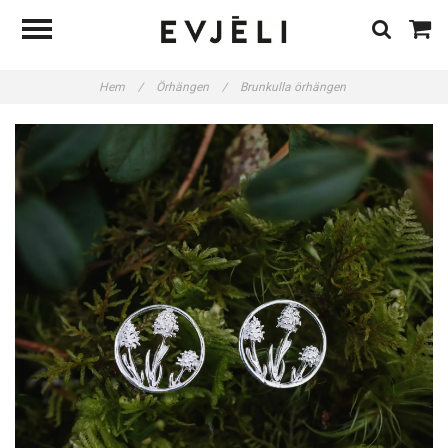
Hem
/
Örhängen
/
Brunkulla örhängen