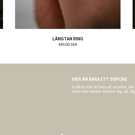
LÄNGTAN RING
449.00 SEK
MER ÄN BARA ETT SMYCKE
Evjéli är mer än bara ett smycke, det
med hela världen framför sig, att våga