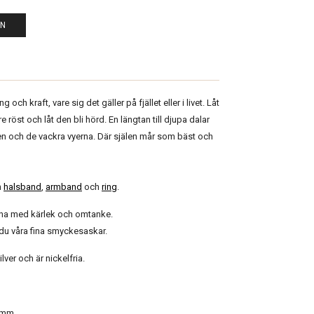
EN
och kraft, vare sig det gäller på fjället eller i livet. Låt
re röst och låt den bli hörd. En längtan till djupa dalar
en och de vackra vyerna. Där själen mår som bäst och
n
halsband
,
armband
och
ring
.
gna med kärlek och omtanke.
 du våra fina smyckesaskar.
ilver och är nickelfria.
 mm.