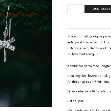
LÄGG I KORG
Skapad för att ge dig vägledning 
ledkrysset visa vägen till din in
och höga berg, den friska luft
du fylls med energi ♡
Kombinera gärna med Längta
Dina smycken levereras insla
Är det en present?
Här
hittar
Tillverkade i äkta 925 sterling s
Säljes i par.
Mått: Ledkrysset är 12 mm x 9