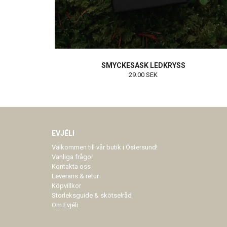
SMYCKESASK LEDKRYSS
29.00 SEK
EVJÉLI
Välkommen till vår butik i Östersund!
Vanliga frågor
Kontakta oss
Leverans & retur
Köpvillkor
Storleksguide & skötselråd
Om Evjéli