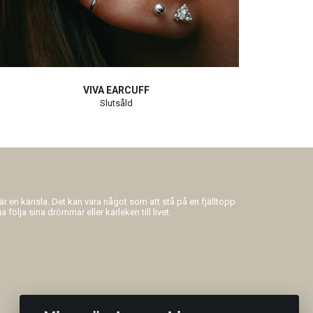
VIVA EARCUFF
Slutsåld
 är en känsla. Det kan vara något som att stå på en fjälltopp
 följa sina drömmar eller kärleken till livet.