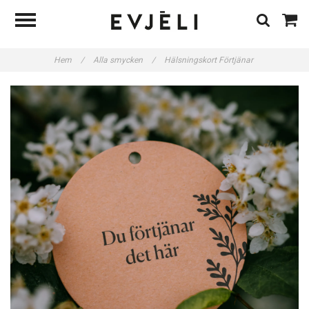
Hem
/
Alla smycken
/
Hälsningskort Förtjänar