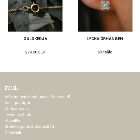
GULDKEDJA
LYCKA ÖRHÄNGEN
279.00 SEK
Slutsåld
EVJÉLI
Välkommen till vår butik i Östersund!
Vanliga frågor
Kontakta oss
Leverans & retur
Köpvillkor
Storleksguide & skötselråd
Om Evjéli