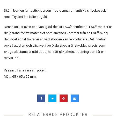
Skäm bort en fantastisk person med denna romantiska smyckesask i
rosa. Trycket är i folierat guld.
®
Denna ask är även eko-vänlig då den är FSC® certifierad. FSC
-märket är
®
din garanti för att materialet som används kommer från en FSC
-skog
där inget annat trä faller än vad skogen kan reproducera. Det innebär
också att djur- och växtlivet i berörda skogar är skyddat, precis som
skogsarbetarna är utbildade, har rätt säkerhetsutrustning och får en
rättvis lön.
Passar till alla våra smycken.
Mått: 65 x 65 x 25 mm.
RELATERADE PRODUKTER