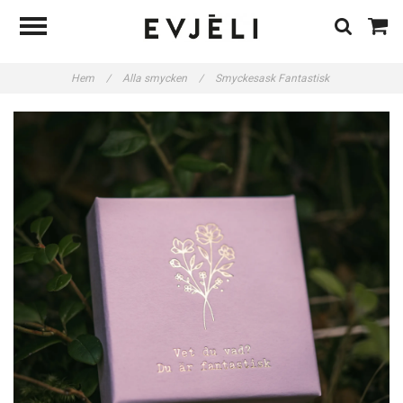
Hem
/
Alla smycken
/
Smyckesask Fantastisk