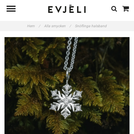
Hem
/
Alla smycken
/
Snöflinga halsband