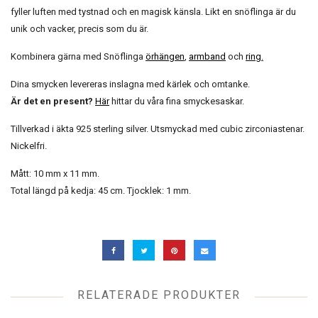
fyller luften med tystnad och en magisk känsla. Likt en snöflinga är du
unik och vacker, precis som du är.
Kombinera gärna med Snöflinga
örhängen
,
armband
och
ring
.
Dina smycken levereras inslagna med kärlek och omtanke.
Är det en present?
Här
hittar du våra fina smyckesaskar.
Tillverkad i äkta 925 sterling silver. Utsmyckad med cubic zirconiastenar.
Nickelfri.
Mått: 10 mm x 11 mm.
Total längd på kedja: 45 cm. Tjocklek: 1 mm.
RELATERADE PRODUKTER