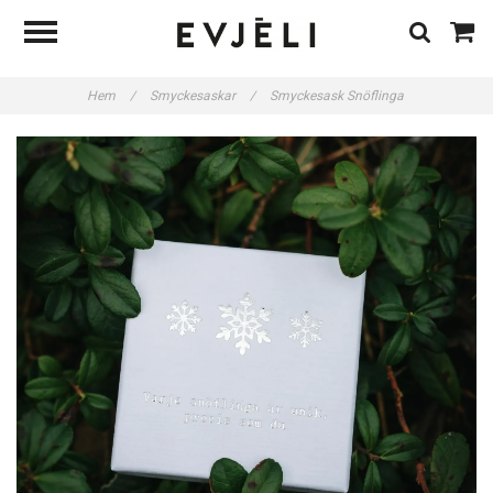
Hem
/
Smyckesaskar
/
Smyckesask Snöflinga