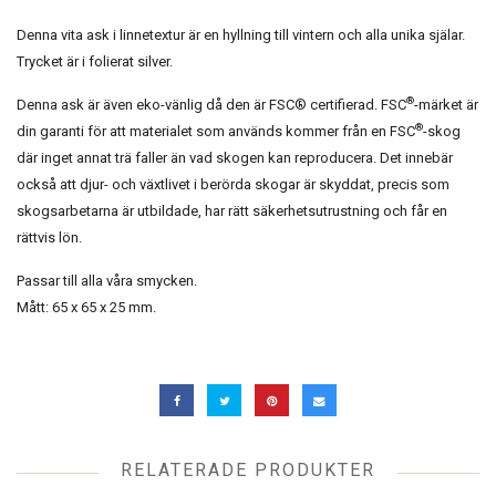
Denna vita ask i linnetextur är en hyllning till vintern och alla unika själar.
Trycket är i folierat silver.
®
Denna ask är även eko-vänlig då den är FSC® certifierad. FSC
-märket är
®
din garanti för att materialet som används kommer från en FSC
-skog
där inget annat trä faller än vad skogen kan reproducera. Det innebär
också att djur- och växtlivet i berörda skogar är skyddat, precis som
skogsarbetarna är utbildade, har rätt säkerhetsutrustning och får en
rättvis lön.
Passar till alla våra smycken.
Mått: 65 x 65 x 25 mm.
RELATERADE PRODUKTER