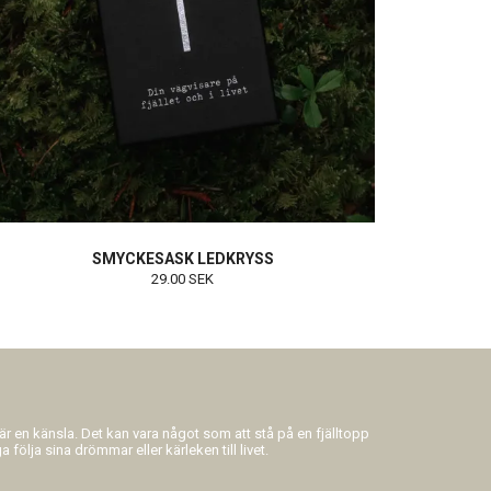
SMYCKESASK LEDKRYSS
29.00 SEK
 är en känsla. Det kan vara något som att stå på en fjälltopp
 följa sina drömmar eller kärleken till livet.