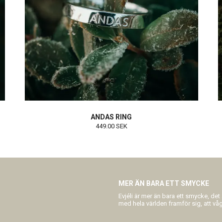
ANDAS RING
449.00 SEK
MER ÄN BARA ETT SMYCKE
Evjéli är mer än bara ett smycke, det
med hela världen framför sig, att våga