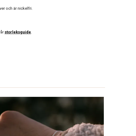
ver och är nickelfri.
vår
storleksguide
.