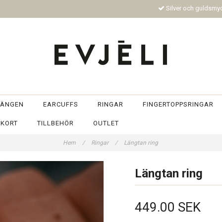
Silver och guldsm
ÄNGEN
EARCUFFS
RINGAR
FINGERTOPPSRINGAR
TKORT
TILLBEHÖR
OUTLET
Hem
/
Ringar
/
Längtan ring
Längtan ring
449.00 SEK