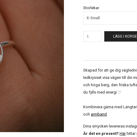
Storlekar
X-Small
LÄGG I KORG
Skapad för att ge dig vägledning 
ledkrysset visa vägen till din in
och höga berg, den friska luft
du fylls med energi ♡
Kombinera gärna med Längta
och
armband
.
Dina smycken levereras insla
Är det en present?
Här
hitta