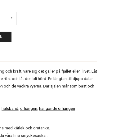
EN
och kraft, vare sig det gäller på fjället eller i livet. Låt
re röst och låt den bli hörd. En längtan till djupa dalar
en och de vackra vyerna. Där själen mår som bäst och
n
halsband
,
örhängen
,
hängande örhängen
gna med kärlek och omtanke.
r du våra fina smyckesaskar.