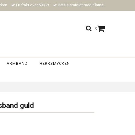
ycken
Fri frakt över 599 kr
Betala smidigt med Klarna!
0
ARMBAND
HERRSMYCKEN
sband guld