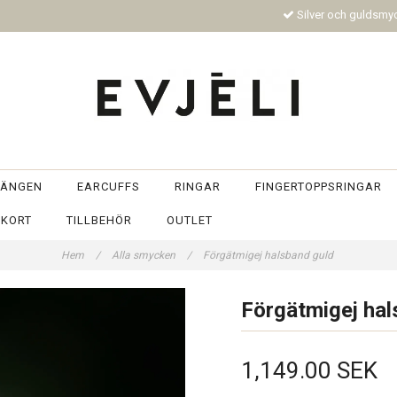
Silver och guldsm
ÄNGEN
EARCUFFS
RINGAR
FINGERTOPPSRINGAR
TKORT
TILLBEHÖR
OUTLET
Hem
/
Alla smycken
/
Förgätmigej halsband guld
Förgätmigej hal
1,149.00 SEK