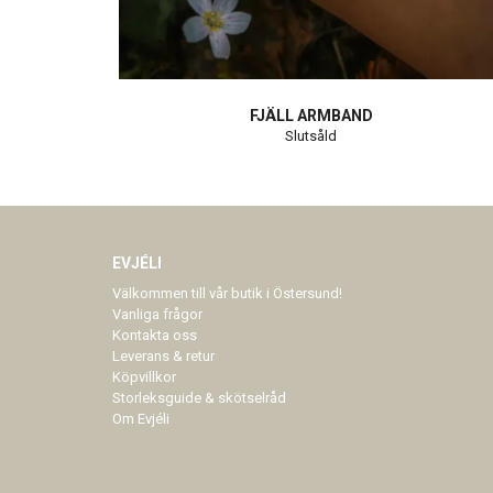
FJÄLL ARMBAND
Slutsåld
EVJÉLI
Välkommen till vår butik i Östersund!
Vanliga frågor
Kontakta oss
Leverans & retur
Köpvillkor
Storleksguide & skötselråd
Om Evjéli