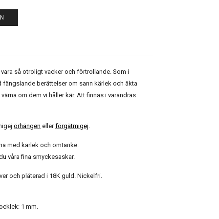
EN
vara så otroligt vacker och förtrollande. Som i
 fängslande berättelser om sann kärlek och äkta
ärna om dem vi håller kär. Att finnas i varandras
migej
örhängen
eller
förgätmigej
.
gna med kärlek och omtanke.
r du våra fina smyckesaskar.
lver och pläterad i 18K guld. Nickelfri.
jocklek: 1 mm.