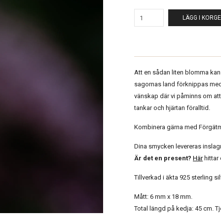
LÄGG I KORG
Att en sådan liten blomma kan 
sagornas land förknippas med
vänskap där vi påminns om att v
tankar och hjärtan föralltid.
Kombinera gärna med Förgät
Dina smycken levereras insla
Är det en present?
Här
hitta
Tillverkad i äkta 925 sterling si
Mått: 6 mm x 18 mm.
Total längd på kedja: 45 cm. T