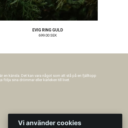
EVIG RING GULD
699.00 SEK
 är en känsla. Det kan vara något som att stå på en fjälltopp
 följa sina drömmar eller kärleken till livet.
Vi använder cookies