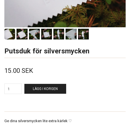
Putsduk för silversmycken
15.00 SEK
LÄGG I KORGEN
Ge dina silversmycken lite extra kärlek ♡