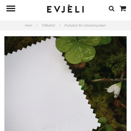
Hem
/
Tillbehör
/
Putsduk för silversmycken