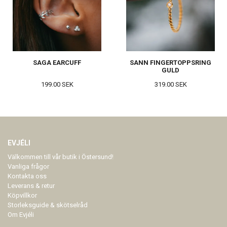
SAGA EARCUFF
SANN FINGERTOPPSRING
GULD
199.00 SEK
319.00 SEK
EVJÉLI
Välkommen till vår butik i Östersund!
Vanliga frågor
Kontakta oss
Leverans & retur
Köpvillkor
Storleksguide & skötselråd
Om Evjéli