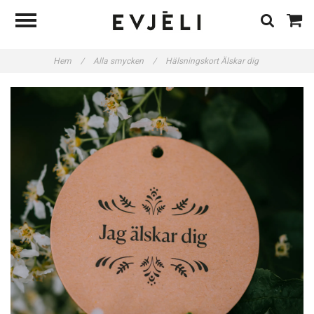
Hem
/
Alla smycken
/
Hälsningskort Älskar dig